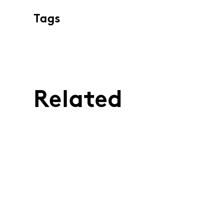
Tags
Related
08 APR 2026
Psychologia
hazardu: jak
kontrolować