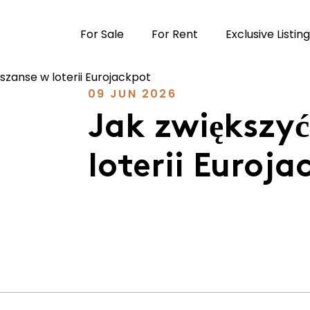
For Sale
For Rent
Exclusive Listin
szanse w loterii Eurojackpot
09 JUN 2026
Services
F
Jak zwiększyć
About
FAQ
loterii Euroj
Reviews
Blog