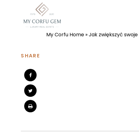
My Corfu Home
»
Jak zwiększyć swoje 
For Sale
SHARE
Villas
Plots
Apartments
For Rent
Exclusive Listings