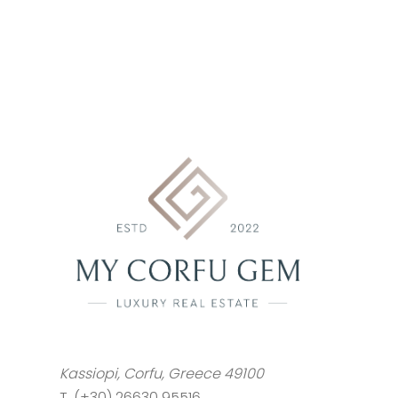
swoje emocje
podczas gry
Kassiopi, Corfu, Greece 49100
T. (+30) 26630 95516