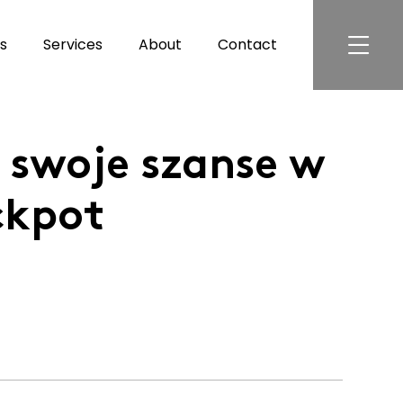
gs
Services
About
Contact
EATURED
 swoje szanse w
ackpot
VILLA FOR SALE IN
SINIES