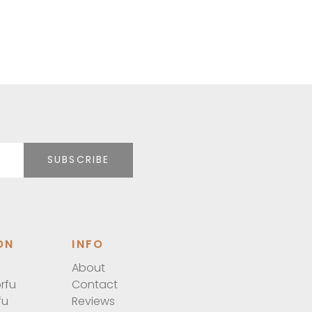
válasszunk
megbízható
online kaszinót?
SUBSCRIBE
ON
INFO
About
rfu
Contact
fu
Reviews